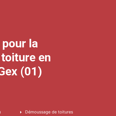
 pour la
 toiture en
Gex (01)
u
Démoussage
de toitures