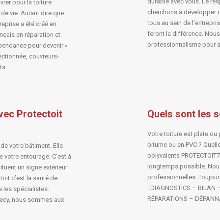
durable avec vous. Le res
vrer pour la toiture
cherchons à développer c
 de vie. Autant dire que
tous au sein de l’entrepri
treprise a été créé en
feront la différence. Nou
ançais en réparation et
professionnalisme pour at
épendance pour devenir «
lectionnée, couvreurs-
ts.
vec Protectoit
Quels sont les s
Votre toiture est plate ou
bitume ou en PVC ? Quell
 de votre bâtiment. Elle
polyvalents PROTECTOIT74,
de votre entourage. C’est à
longtemps possible. Nous
ituent un signe extérieur
professionnelles. Toujours 
 toit c’est la santé de
: DIAGNOSTICS – BILAN 
e les spécialistes.
RÉPARATIONS – DÉPANNA
necy, nous sommes aux