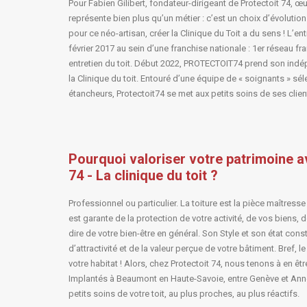
Pour Fabien Gilibert, fondateur-dirigeant de Protectoit 74, œu
représente bien plus qu’un métier : c’est un choix d’évolution
pour ce néo-artisan, créer la Clinique du Toit a du sens ! L’en
février 2017 au sein d’une franchise nationale : 1er réseau fr
entretien du toit. Début 2022, PROTECTOIT74 prend son ind
la Clinique du toit. Entouré d’une équipe de « soignants » sé
étancheurs, Protectoit74 se met aux petits soins de ses clien
Pourquoi valoriser votre patrimoine a
74 - La clinique du toit ?
Professionnel ou particulier. La toiture est la pièce maîtresse
est garante de la protection de votre activité, de vos biens, 
dire de votre bien-être en général. Son Style et son état const
d’attractivité et de la valeur perçue de votre bâtiment. Bref, le
votre habitat ! Alors, chez Protectoit 74, nous tenons à en êtr
Implantés à Beaumont en Haute-Savoie, entre Genève et An
petits soins de votre toit, au plus proches, au plus réactifs.