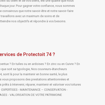
pect du client et de vos biens, est une qualité que nous
haque jour. Pour gagner votre confiance, nous sommes
se convaincus que notre savoir-être et notre savoir-faire
s travaillons avec un maximum de soins et de
teindre nos objectifs et répondre à vos besoins.
ervices de Protectoit 74 ?
 pentue ? En tuiles ou en ardoises ? En zinc ou en Cuivre ? En
e que soit sa typologie, Nos couvreurs-étancheurs
 sont là pour la maintenir en bonne santé, le plus
 vous proposons des prestations attentionnées et
prêts à Intervenir, réparer, maintenir et valoriser vos toitures
– EXPERTISES - MAINTENANCE – CONSERVATION -
GES - VALORISATION DE VOTRE PATRIMOINE