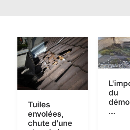
L'imp
du
démo
Tuiles
...
envolées,
chute d'une